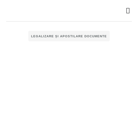
Despre noi
Întrebă
LEGALIZARE ȘI APOSTILARE DOCUMENTE