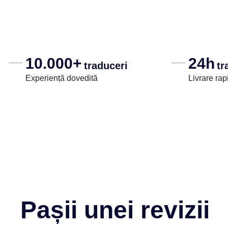
10.000+
24h
traduceri
tr
Experiență dovedită
Livrare rap
Pașii unei revizii