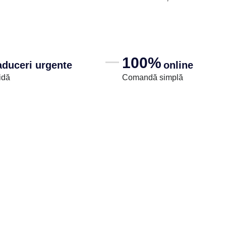
100%
aduceri urgente
online
idă
Comandă simplă