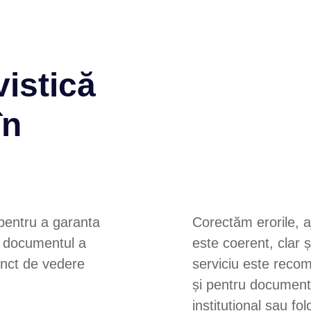
vistică
în
 pentru a garanta
Corectăm erorile, 
că documentul a
este coerent, clar și
punct de vedere
serviciu este recom
și pentru document
instituțional sau fol