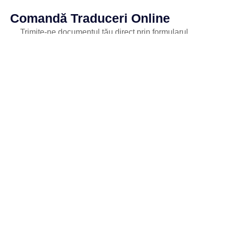
Comandă Traduceri Online
Trimite-ne documentul tău direct prin formularul
alăturat și selectează limba de traducere. Primești
rapid o ofertă personalizată, cu toate detaliile
necesare pentru a continua comanda.
Contactează-ne la 0755 039 039
Avantajele tale:
Transmiterea documentului rapidă, direct din
formular
Estimare personalizată în cel mai scurt timp
Traducători autorizați și specializați pe domeniu
Confidențialitate garantată pentru toate
documentele
Etapele procesului de traducere