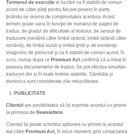
Termenul de execuție
al lucrării va fi stabilit de comun
acord de către părţi pentru fiecare proiect în parte,
ţinându-se seama de complexitatea acestuia. Acest
termen poate varia în funcţie de numărul de pagini de
tradus, de gradul de dificultate al textului, de sensul de
traducere (română către limbă străină, limbă străină către
română), de limbă sursă şi limbă ţintă şi de existenţa
imaginilor de prelucrat şi va fi stabilit de comun acord, în
scris, numai după ce
Premium Act
confirmă că a intrat în
posesia documentelor de tradus. Se pot efectua simultan
traduceri din și în toate limbile stabilite. Sâmbăta şi
duminica sunt considerate zile nelucrătoare.
PUBLICITATE
Clientul
are posibilitatea să își exprime acordul cu privire
la primirea de
Newslettere
.
Clientul își poate schimba opțiunea cu privire la acordul
dat către
Premium Act
,
în orice moment, prin contactarea