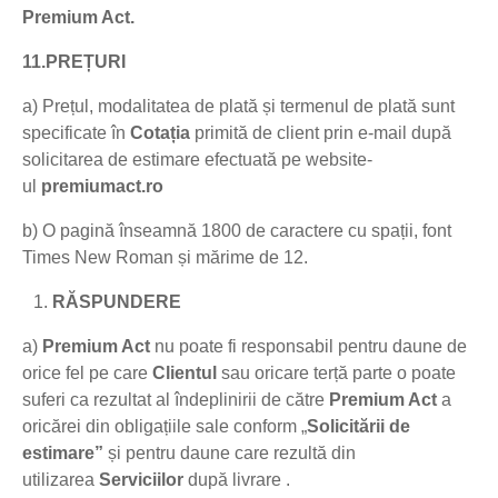
Premium Act.
11.PREȚURI
a) Prețul, modalitatea de plată și termenul de plată sunt
specificate în
Cotația
primită de client prin e-mail după
solicitarea de estimare efectuată pe website-
ul
premiumact.ro
b) O pagină înseamnă 1800 de caractere cu spații, font
Times New Roman și mărime de 12.
RĂSPUNDERE
a)
Premium Act
nu poate fi responsabil pentru daune de
orice fel pe care
Clientul
sau oricare terță parte o poate
suferi ca rezultat al îndeplinirii de către
Premium Act
a
oricărei din obligațiile sale conform „
Solicitării de
estimare”
și pentru daune care rezultă din
utilizarea
Serviciilor
după livrare .