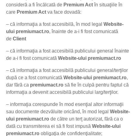
consideră a fi încălcată de
Premium Act
în situaţiile în
care
Premium Act
va face dovadă:
– că informaţia a fost accesibilă, în mod legal
Website-
ului
premiumact.ro
, înainte de a-i fi fost comunicată
de
Client
– că informaţia a fost accesibilă publicului general înainte
de a-i fi fost comunicată
Website-ului
premiumact.ro
– că informaţia a fost accesibilă publicului general/terţilor
după ce a fost comunicată
Website-ului
premiumact.ro
,
dar fără ca
premiumact.ro
să fie în culpă pentru faptul că
informaţia a devenit accesibilă publicului larg/terţilor.
– informaţia corespunde în mod esenţial altor informaţii
sau documente dezvăluite oricând, în mod legal
Website-
ului
premiumact.ro
de către un terţ autorizat, fără ca o
dată cu transmiterea ei să fi fost impusă
Website-ului
premiumact.ro
obligaţia de confidenţialitate;