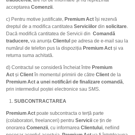
acceptarea
Comenzii
.
c) Pentru motive justificate,
Premium Act
își rezervă
dreptul de a modifica cantitatea
Serviciilor
din
solicitare
.
Dacă modifică cantitatea de Servicii din
Comandă
traducere,
va anunța
Clientul
pe adresa de e-mail sau la
numărul de telefon pus la dispoziția
Premium Act
și va
returna suma achitată.
d) Contractul se consideră încheiat între
Premium
Act
și
Client
în momentul primirii de către
Client
de la
Premium Act
a unei notificări de finalizare comandă
,
prin intermediul poștei electronice sau SMS.
SUBCONTRACTAREA
Premium Act
poate subcontracta o terță parte
(colaboratori, freelanceri) pentru
Servicii
ce țin de
onorarea
Comenzii
, cu informarea
Clientului
, nefiind
necesar acordul acestuia.
Premium Act
va fi întotdeauna