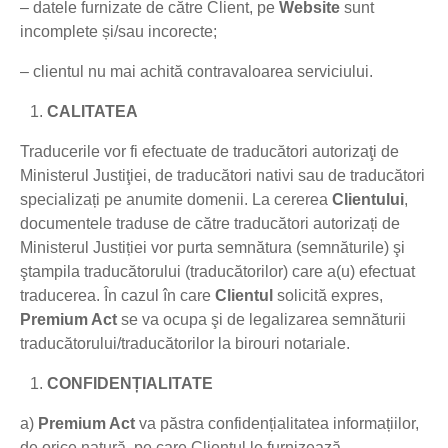
– datele furnizate de către Client, pe
Website
sunt
incomplete și/sau incorecte;
– clientul nu mai achită contravaloarea serviciului.
CALITATEA
Traducerile vor fi efectuate de traducători autorizaţi de
Ministerul Justiţiei, de traducători nativi sau de traducători
specializați pe anumite domenii. La cererea
Clientului
,
documentele traduse de către traducători autorizați de
Ministerul Justiției vor purta semnătura (semnăturile) şi
ştampila traducătorului (traducătorilor) care a(u) efectuat
traducerea. În cazul în care
Clientul
solicită expres,
Premium Act
se va ocupa şi de legalizarea semnăturii
traducătorului/traducătorilor la birouri notariale.
CONFIDENȚIALITATE
a)
Premium Act
va păstra confidențialitatea informațiilor,
de orice natură, pe care Clientul le furnizează.