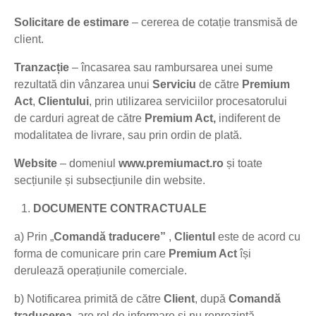
Solicitare de estimare
– cererea de cotație transmisă de
client.
Tranzacție
– încasarea sau rambursarea unei sume
rezultată din vânzarea unui
Serviciu
de către
Premium
Act
,
Clientului
, prin utilizarea serviciilor procesatorului
de carduri agreat de către
Premium Act
,
indiferent de
modalitatea de livrare, sau prin ordin de plată.
Website
– domeniul
www.premiumact.ro
și toate
secțiunile și subsecțiunile din website.
DOCUMENTE CONTRACTUALE
a) Prin „
Comandă traducere”
,
Clientul
este de acord cu
forma de comunicare prin care
Premium Act
își
derulează operațiunile comerciale.
b) Notificarea primită de către
Client
, după
Comandă
traducerea
, are rol de informare și nu reprezintă