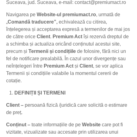
Suceava, jud. Suceava, e-mail: contact@premiumact.ro
Navigarea pe
Website-ul
premiumact.ro
, urmată de
„
Comandă traducere”,
echivalează cu citirea,
înțelegerea și acceptarea expresă a termenilor de mai jos
de către orice
Client
.
Premium Act
își rezervă dreptul de
a schimba și actualiza oricând conținutul acestui site,
precum și
Termenii și condițiile
de folosire, fără nici un
fel de notificare prealabilă. În cazul unor divergențe sau
neînțelegeri între
Premium Act
și
Client
, se vor aplica
Termenii și condițiile valabile la momentul cererii de
cotație.
DEFINIȚII ȘI TERMENI
Client –
persoană fizică /juridică care solicită o estimare
de preț
.
Conținut –
toate informațiile de pe
Website
care pot fi
vizitate, vizualizate sau accesate prin utilizarea unui