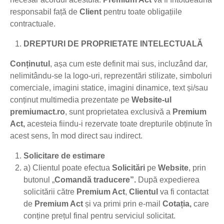
responsabil față de
Client
pentru toate obligațiile
contractuale.
DREPTURI DE PROPRIETATE INTELECTUALĂ
Conținutul
, așa cum este definit mai sus, incluzând dar,
nelimitându-se la logo-uri, reprezentări stilizate, simboluri
comerciale, imagini statice, imagini dinamice, text și/sau
conținut multimedia prezentate pe
Website-ul
premiumact.ro
, sunt proprietatea exclusivă a
Premium
Act
,
acesteia fiindu-i rezervate toate drepturile obținute în
acest sens, în mod direct sau indirect.
Solicitare de estimare
a) Clientul poate efectua
Solicitări
pe
Website
, prin
butonul „
Comandă traducere”.
După expedierea
solicitării către
Premium Act
,
Clientul
va fi contactat
de
Premium Act
și va primi prin e-mail
Cotația,
care
conține prețul final pentru serviciul solicitat.