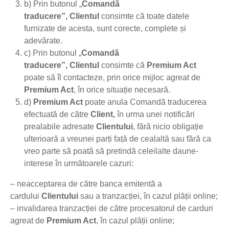
b) Prin butonul „
Comandă
traducere”,
Clientul
consimte că toate datele
furnizate de acesta, sunt corecte, complete și
adevărate.
c) Prin butonul „
Comandă
traducere”,
Clientul
consimte că
Premium Act
poate să îl contacteze, prin orice mijloc agreat de
Premium Act
, în orice situație necesară.
d)
Premium Act
poate anula Comandă traducerea
efectuată de către
Client,
în urma unei notificări
prealabile adresate
Clientului
, fără nicio obligație
ulterioară a vreunei parți față de cealaltă sau fără ca
vreo parte să poată să pretindă celeilalte daune-
interese în următoarele cazuri:
– neacceptarea de către banca emitentă a
cardului
Clientului
sau a tranzacției, în cazul plății online;
– invalidarea tranzacției de către procesatorul de carduri
agreat de
Premium Act
, în cazul plății online;