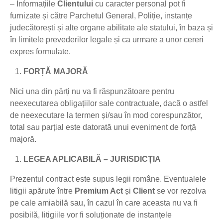
– Informațiile
Clientului
cu caracter personal pot fi
furnizate și către Parchetul General, Poliție, instanțe
judecătorești și alte organe abilitate ale statului, în baza și
în limitele prevederilor legale și ca urmare a unor cereri
expres formulate.
FORȚĂ MAJORĂ
Nici una din părți nu va fi răspunzătoare pentru
neexecutarea obligațiilor sale contractuale, dacă o astfel
de neexecutare la termen și/sau în mod corespunzător,
total sau parțial este datorată unui eveniment de forță
majoră.
LEGEA APLICABILĂ – JURISDICȚIA
Prezentul contract este supus legii române. Eventualele
litigii apărute între
Premium Act
și
Client
se vor rezolva
pe cale amiabilă sau, în cazul în care aceasta nu va fi
posibilă, litigiile vor fi soluționate de instanțele