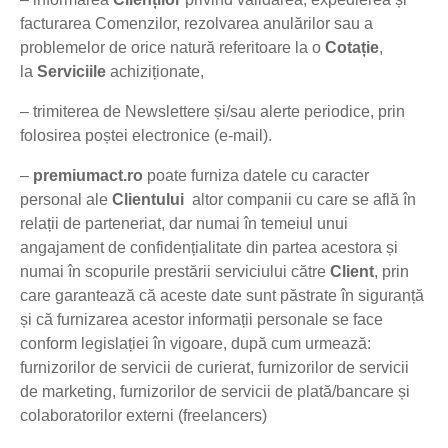
facturarea Comenzilor, rezolvarea anulărilor sau a
problemelor de orice natură referitoare la o
Cotație
,
la
Serviciile
achiziționate,
– trimiterea de Newslettere și/sau alerte periodice, prin
folosirea poștei electronice (e-mail).
–
premiumact.ro
poate furniza datele cu caracter
personal ale
Clientului
altor companii cu care se află în
relații de parteneriat, dar numai în temeiul unui
angajament de confidențialitate din partea acestora și
numai în scopurile prestării serviciului către
Client
, prin
care garantează că aceste date sunt păstrate în siguranță
și că furnizarea acestor informații personale se face
conform legislației în vigoare, după cum urmează:
furnizorilor de servicii de curierat, furnizorilor de servicii
de marketing, furnizorilor de servicii de plată/bancare și
colaboratorilor externi (freelancers)