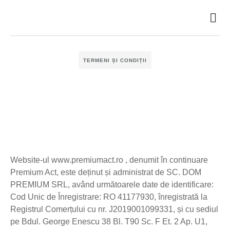
Despre noi
Întrebă
TERMENI ȘI CONDIȚII
Website-ul www.premiumact.ro , denumit în continuare
Premium Act, este deținut și administrat de SC. DOM
PREMIUM SRL, având următoarele date de identificare:
Cod Unic de Înregistrare: RO 41177930, înregistrată la
Registrul Comerțului cu nr. J2019001099331, și cu sediul
pe Bdul. George Enescu 38 Bl. T90 Sc. F Et. 2 Ap. U1,