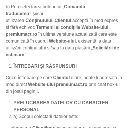
b) Prin selectarea butonului „
Comandă
traducerea”
și/sau
utilizarea
Conținutului
,
Clientul
acceptă în mod expres
și fără echivoc
Termenii și condițiile
Website-ului
premiumact.ro
în ultima versiune actualizată care este
comunicată în cadrul
Website-ului
, existentă la data
utilizării conținutului și/sau la data plasării „
Solicitării de
estimare”.
ÎNTREBARI ȘI RĂSPUNSURI
Orice întrebare pe care
Clientul
o are, poate fi adresată în
mod direct
Website-ului premiumact.ro
prin chat box-ul
din josul paginii.
PRELUCRAREA DATELOR CU CARACTER
PERSONAL
a) Scopul colectării datelor este:
– informarea
Clienților
privind validarea, expedierea și