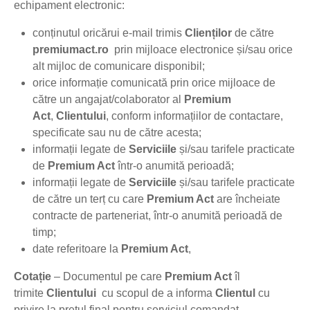
echipament electronic:
conținutul oricărui e-mail trimis
Clienților
de către
premiumact.ro
prin mijloace electronice și/sau orice
alt mijloc de comunicare disponibil;
orice informație comunicată prin orice mijloace de
către un angajat/colaborator al
Premium
Act
,
Clientului
, conform informațiilor de contactare,
specificate sau nu de către acesta;
informații legate de
Serviciile
și/sau tarifele practicate
de
Premium Act
într-o anumită perioadă;
informații legate de
Serviciile
și/sau tarifele practicate
de către un terț cu care
Premium Act
are încheiate
contracte de parteneriat, într-o anumită perioadă de
timp;
date referitoare la
Premium Act
,
Cotație
– Documentul pe care
Premium Act
îl
trimite
Clientului
cu scopul de a informa
Clientul
cu
privire la prețul final pentru serviciul comandat.