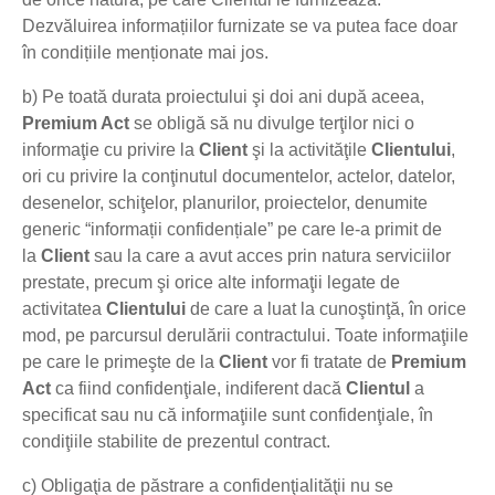
Dezvăluirea informațiilor furnizate se va putea face doar
în condițiile menționate mai jos.
b) Pe toată durata proiectului şi doi ani după aceea,
Premium Act
se obligă să nu divulge terţilor nici o
informaţie cu privire la
Client
şi la activităţile
Clientului
,
ori cu privire la conţinutul documentelor, actelor, datelor,
desenelor, schiţelor, planurilor, proiectelor, denumite
generic “informații confidențiale” pe care le-a primit de
la
Client
sau la care a avut acces prin natura serviciilor
prestate, precum şi orice alte informaţii legate de
activitatea
Clientului
de care a luat la cunoştinţă, în orice
mod, pe parcursul derulării contractului. Toate informaţiile
pe care le primeşte de la
Client
vor fi tratate de
Premium
Act
ca fiind confidenţiale, indiferent dacă
Clientul
a
specificat sau nu că informaţiile sunt confidenţiale, în
condiţiile stabilite de prezentul contract.
c) Obligaţia de păstrare a confidenţialităţii nu se